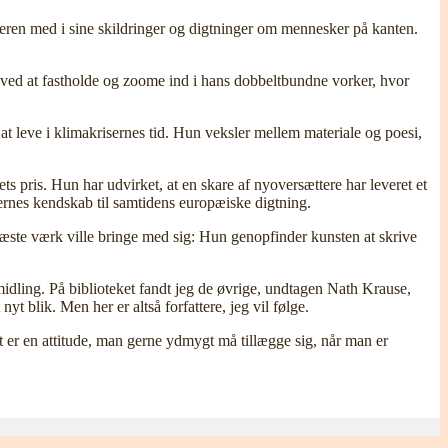
eren med i sine skildringer og digtninger om mennesker på kanten.
 ved at fastholde og zoome ind i hans dobbeltbundne vorker, hvor
leve i klimakrisernes tid. Hun veksler mellem materiale og poesi,
 pris. Hun har udvirket, at en skare af nyoversættere har leveret et
ernes kendskab til samtidens europæiske digtning.
ste værk ville bringe med sig: Hun genopfinder kunsten at skrive
idling. På biblioteket fandt jeg de øvrige, undtagen Nath Krause,
 blik. Men her er altså forfattere, jeg vil følge.
t er en attitude, man gerne ydmygt må tillægge sig, når man er