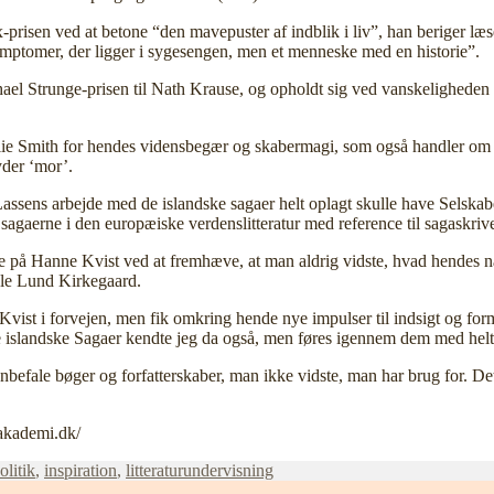
isen ved at betone “den mavepuster af indblik i liv”, han beriger læs
symptomer, der ligger i sygesengen, men et menneske med en historie”.
hael Strunge-prisen til Nath Krause, og opholdt sig ved vanskeligheden
e Smith for hendes vidensbegær og skabermagi, som også handler om at 
yder ‘mor’.
ssens arbejde med de islandske sagaer helt oplagt skulle have Selskabets
sagaerne i den europæiske verdenslitteratur med reference til sagaskriv
 på Hanne Kvist ved at fremhæve, at man aldrig vidste, hvad hendes næ
Ole Lund Kirkegaard.
vist i forvejen, men fik omkring hende nye impulser til indsigt og form
 islandske Sagaer kendte jeg da også, men føres igennem dem med helt nyt
nbefale bøger og forfatterskaber, man ikke vidste, man har brug for. De
eakademi.dk/
olitik
,
inspiration
,
litteraturundervisning