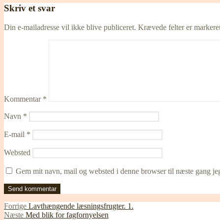
Skriv et svar
Din e-mailadresse vil ikke blive publiceret.
Krævede felter er marker
Kommentar
*
Navn
*
E-mail
*
Websted
Gem mit navn, mail og websted i denne browser til næste gang j
Indlægsnavigation
Forrige
Forrige
Lavthængende læsningsfrugter. 1.
Næste
indlæg:
Næste
Med blik for fagfornyelsen