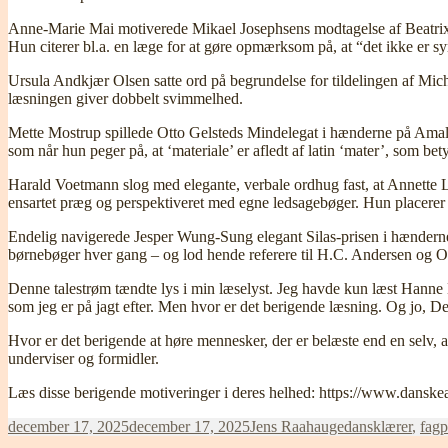
Anne-Marie Mai motiverede Mikael Josephsens modtagelse af Beatrix-pr
Hun citerer bl.a. en læge for at gøre opmærksom på, at “det ikke er 
Ursula Andkjær Olsen satte ord på begrundelse for tildelingen af Mic
læsningen giver dobbelt svimmelhed.
Mette Mostrup spillede Otto Gelsteds Mindelegat i hænderne på Amali
som når hun peger på, at ‘materiale’ er afledt af latin ‘mater’, som bet
Harald Voetmann slog med elegante, verbale ordhug fast, at Annette La
ensartet præg og perspektiveret med egne ledsagebøger. Hun placerer 
Endelig navigerede Jesper Wung-Sung elegant Silas-prisen i hænderne
børnebøger hver gang – og lod hende referere til H.C. Andersen og 
Denne talestrøm tændte lys i min læselyst. Jeg havde kun læst Hanne K
som jeg er på jagt efter. Men hvor er det berigende læsning. Og jo, De
Hvor er det berigende at høre mennesker, der er belæste end en selv, a
underviser og formidler.
Læs disse berigende motiveringer i deres helhed: https://www.dansk
Udgivet
Forfatter
Kategorier
december 17, 2025
december 17, 2025
Jens Raahauge
dansklærer
,
fagp
i