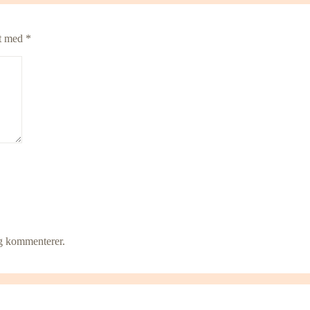
et med
*
eg kommenterer.