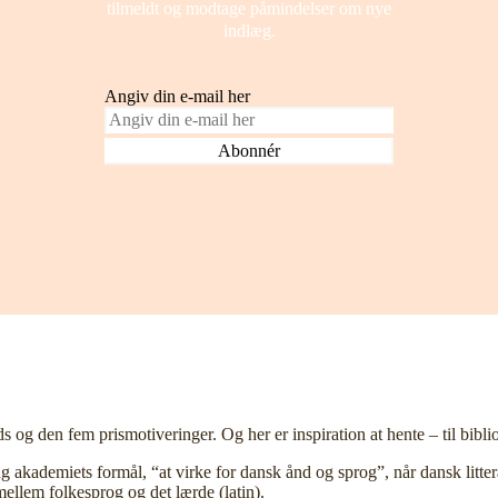
tilmeldt og modtage påmindelser om nye
indlæg.
Angiv din e-mail her
g den fem prismotiveringer. Og her er inspiration at hente – til bibli
g akademiets formål, “at virke for dansk ånd og sprog”, når dansk litter
ellem folkesprog og det lærde (latin).