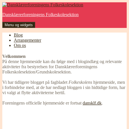
Hop
til
Dansklærerforeningens Folkeskolesektion
indhold
Menu og widgets
Blog
Arrangementer
Om os
Velkommen
På denne hjemmeside kan du følge med i blogindlæg og relevante
aktiviteter fra bestyrelsen for Dansklærerforeningens
Folkeskolesektion/Grundskolesektion.
Vi har tidligere blogget på fagbladet
Folkeskolens
hjemmeside, men
i forbindelse med, at de har nedlagt bloggen i sin hidtidige form, har
vi valgt at flytte aktiviteterne hertil.
Foreningens officielle hjemmeside er fortsat
dansklf.dk
.