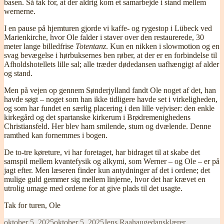
basen. Så tak for, at der aldrig kom et samarbejde i stand mellem
wernerne.
I en pause på hjemturen gjorde vi kaffe- og rygestop i Lübeck ved
Marienkirche, hvor Ole falder i staver over den restaurerede, 30
meter lange billedfrise
Totentanz
. Kun en nikken i slowmotion og en
svag bevægelse i hørbuksernes ben røber, at der er en forbindelse til
Afholdshotellets lille sal; alle træder dødedansen uafhængigt af alder
og stand.
Men på vejen op gennem Sønderjylland fandt Ole noget af det, han
havde søgt – noget som han ikke tidligere havde set i virkeligheden,
og som har fundet en særlig placering i den lille vejviser: den enkle
kirkegård og det spartanske kirkerum i Brødremenighedens
Christiansfeld. Her blev ham smilende, stum og dvælende. Denne
ramthed kan fornemmes i bogen.
De to-tre køreture, vi har foretaget, har bidraget til at skabe det
samspil mellem kvantefysik og alkymi, som Werner – og Ole – er på
jagt efter. Men læseren finder kun antydninger af det i ordene; det
mulige guld gemmer sig mellem linjerne, hvor det har krævet en
utrolig umage med ordene for at give plads til det usagte.
Tak for turen, Ole
Udgivet
Forfatter
Kategorier
oktober 5, 2025
oktober 5, 2025
Jens Raahauge
dansklærer
,