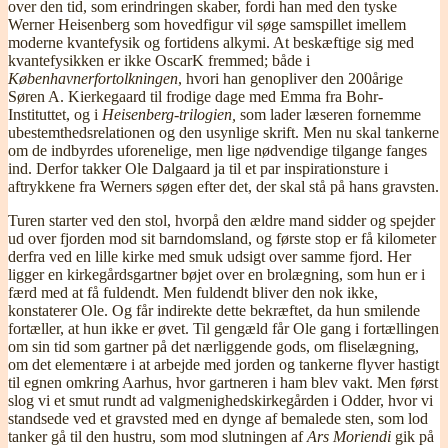
over den tid, som erindringen skaber, fordi han med den tyske
Werner Heisenberg som hovedfigur vil søge samspillet imellem
moderne kvantefysik og fortidens alkymi. At beskæftige sig med
kvantefysikken er ikke OscarK fremmed; både i
Københavnerfortolkningen
, hvori han genopliver den 200årige
Søren A. Kierkegaard til frodige dage med Emma fra Bohr-
Instituttet, og i
Heisenberg-trilogien,
som lader læseren fornemme
ubestemthedsrelationen og den usynlige skrift. Men nu skal tankerne
om de indbyrdes uforenelige, men lige nødvendige tilgange fanges
ind. Derfor takker Ole Dalgaard ja til et par inspirationsture i
aftrykkene fra Werners søgen efter det, der skal stå på hans gravsten.
Turen starter ved den stol, hvorpå den ældre mand sidder og spejder
ud over fjorden mod sit barndomsland, og første stop er få kilometer
derfra ved en lille kirke med smuk udsigt over samme fjord. Her
ligger en kirkegårdsgartner bøjet over en brolægning, som hun er i
færd med at få fuldendt. Men fuldendt bliver den nok ikke,
konstaterer Ole. Og får indirekte dette bekræftet, da hun smilende
fortæller, at hun ikke er øvet. Til gengæld får Ole gang i fortællingen
om sin tid som gartner på det nærliggende gods, om fliselægning,
om det elementære i at arbejde med jorden og tankerne flyver hastigt
til egnen omkring Aarhus, hvor gartneren i ham blev vakt. Men først
slog vi et smut rundt ad valgmenighedskirkegården i Odder, hvor vi
standsede ved et gravsted med en dynge af bemalede sten, som lod
tanker gå til den hustru, som mod slutningen af
Ars Moriendi
gik på