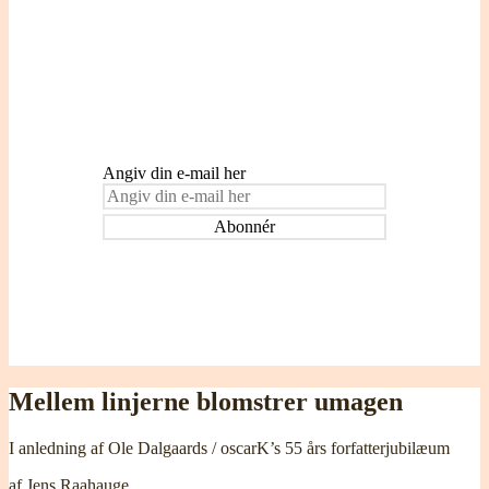
Indtast din e-mail adresse for at blive
tilmeldt og modtage påmindelser om nye
indlæg.
Angiv din e-mail her
Mellem linjerne blomstrer umagen
I anledning af Ole Dalgaards / oscarK’s 55 års forfatterjubilæum
af Jens Raahauge