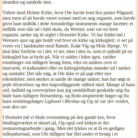
stranden og samlede sten.
Videre mod Holme Kirke, hvor Ole havde boet hos pastor Pilgaard,
men mest af alt havde været venner med en ung organist, som havde
givet ham indblik i dette forunderlige instruments mange facetter; et
indblik som slår ud i fuld skala, da Werner, som var en ferm
organist, sætter sig til orglet i Hornslet Kirke. Vi har fuldet ind i
Werners spor og gør holdt ved hver en kirke og kirkegård, vi ser på
vores vej i landskabet mod Rønde, Kalø Vig og Mols Bjerge. Vi
skal ikke fordybe os i det, vi ser, men i den ro, som et ophold på en
kirkegård har at byde på. Når vi sidder i bilen igen, vælder
erindringer om tidligere besøg frem, eller en undren over et
murværk, et kalkmaleri eller en kirkegårdsplan munder ud i tanker
og samtaler. Det slår mig, at Ole ikke er på jagt efter nye
erkendelser, men ønsker at samle de mange tanker, han har søgt at
pejle tilværelsen og den bagvedliggende stilhed med. Mange af hans
ord, indfald og overvejelser kan jeg umiddelbart genkalde mig fra
både hans tidligere Heisenberg- og Bohr-inspirerede bøger og fra
hans erindringsbøger
Lighuset i Breslau
og
Og så var der verden,
som den var
.
I Hornslet må vi finde overnatning på den gamle kro, hvor
bindingsværket er skruet på, Og også ved kirken er der
restaureringsarbejde i gang. Men det lykkes os at få en gedigen
rullepølsemad, som Ole tidligere har fået under et besøg i et