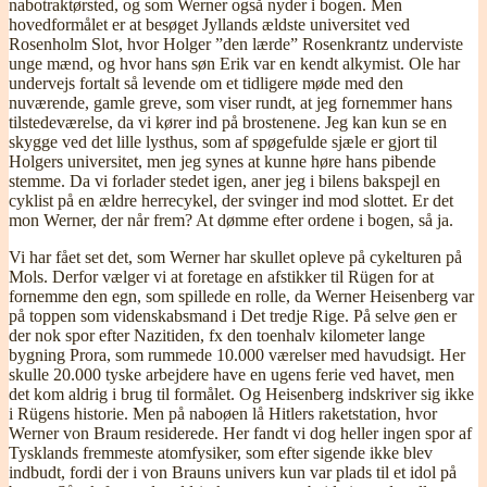
nabotraktørsted, og som Werner også nyder i bogen. Men
hovedformålet er at besøget Jyllands ældste universitet ved
Rosenholm Slot, hvor Holger ”den lærde” Rosenkrantz underviste
unge mænd, og hvor hans søn Erik var en kendt alkymist. Ole har
undervejs fortalt så levende om et tidligere møde med den
nuværende, gamle greve, som viser rundt, at jeg fornemmer hans
tilstedeværelse, da vi kører ind på brostenene. Jeg kan kun se en
skygge ved det lille lysthus, som af spøgefulde sjæle er gjort til
Holgers universitet, men jeg synes at kunne høre hans pibende
stemme. Da vi forlader stedet igen, aner jeg i bilens bakspejl en
cyklist på en ældre herrecykel, der svinger ind mod slottet. Er det
mon Werner, der når frem? At dømme efter ordene i bogen, så ja.
Vi har fået set det, som Werner har skullet opleve på cykelturen på
Mols. Derfor vælger vi at foretage en afstikker til Rügen for at
fornemme den egn, som spillede en rolle, da Werner Heisenberg var
på toppen som videnskabsmand i Det tredje Rige. På selve øen er
der nok spor efter Nazitiden, fx den toenhalv kilometer lange
bygning Prora, som rummede 10.000 værelser med havudsigt. Her
skulle 20.000 tyske arbejdere have en ugens ferie ved havet, men
det kom aldrig i brug til formålet. Og Heisenberg indskriver sig ikke
i Rügens historie. Men på naboøen lå Hitlers raketstation, hvor
Werner von Braum residerede. Her fandt vi dog heller ingen spor af
Tysklands fremmeste atomfysiker, som efter sigende ikke blev
indbudt, fordi der i von Brauns univers kun var plads til et idol på