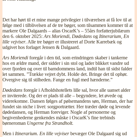
Det har hørt til et mine mange privilegier i tilværelsen at få lov til at
følge med i tilblivelsen af de tre bøger, som tilsammen kommer til at
markere Ole Dalgaards – alias OscarK’s – 55års forfatterjubilæum
den 6. oktober 2025:
Ars Moriendi
,
Dødedans
og
Itinerarium, En
lille vejviser
. Alle tre bøger er illustreret af Dorte Karrebæk og
udgivet hos forlaget Jensen & Dalgaard.
Ars Moriendi
foregår i den tid, som erindringen skaber i tankerne
hos en ældre mand, der sidder i sin stol og lader blikket vandre ud
over fjorden og over til barndommens land, indtil han til sidst falder
let sammen. ”Trække vejret dybt. Holde det. Bringe det til ophør.
Overgive sig til stilheden. Fange en fugl med hænderne.”
Dødedans
foregår i Afholdshotellets lille sal, hvor alle uanset alder
er inviterede. Og der er plads til alle – begyndere, let øvede og
viderekomne. Dansen følges af pølsemandens søn, Herman, der har
fundet sin niche i livet: sorgportrætter. Her træder døde og levende
dødedansen, og Herman foreviger. Nogle af personerne og
begivenhederne genkendes måske i OscarK’s fine trebinds
børneroman
Ungerne fra Strandholt.
Men i
Itinerarium. En lille vejviser
bevæger Ole Dalgaard sig ud