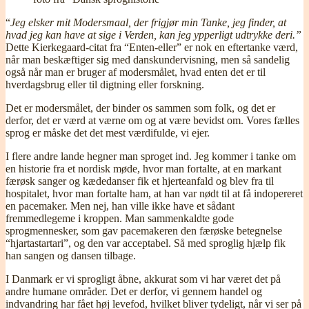
“
Jeg elsker mit Modersmaal, der frigjør min Tanke, jeg finder, at
hvad jeg kan have at sige i Verden, kan jeg ypperligt udtrykke deri.”
Dette Kierkegaard-citat fra “Enten-eller” er nok en eftertanke værd,
når man beskæftiger sig med danskundervisning, men så sandelig
også når man er bruger af modersmålet, hvad enten det er til
hverdagsbrug eller til digtning eller forskning.
Det er modersmålet, der binder os sammen som folk, og det er
derfor, det er værd at værne om og at være bevidst om. Vores fælles
sprog er måske det det mest værdifulde, vi ejer.
I flere andre lande hegner man sproget ind. Jeg kommer i tanke om
en historie fra et nordisk møde, hvor man fortalte, at en markant
færøsk sanger og kædedanser fik et hjerteanfald og blev fra til
hospitalet, hvor man fortalte ham, at han var nødt til at få indopereret
en pacemaker. Men nej, han ville ikke have et sådant
fremmedlegeme i kroppen. Man sammenkaldte gode
sprogmennesker, som gav pacemakeren den færøske betegnelse
“hjartastartari”, og den var acceptabel. Så med sproglig hjælp fik
han sangen og dansen tilbage.
I Danmark er vi sprogligt åbne, akkurat som vi har været det på
andre humane områder. Det er derfor, vi gennem handel og
indvandring har fået høj levefod, hvilket bliver tydeligt, når vi ser på