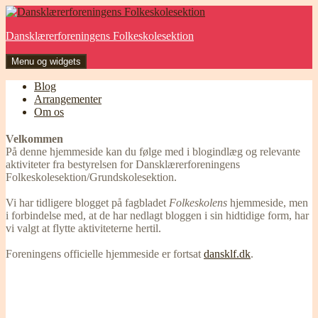
Hop
til
Dansklærerforeningens Folkeskolesektion
indhold
Menu og widgets
Blog
Arrangementer
Om os
Velkommen
På denne hjemmeside kan du følge med i blogindlæg og relevante
aktiviteter fra bestyrelsen for Dansklærerforeningens
Folkeskolesektion/Grundskolesektion.
Vi har tidligere blogget på fagbladet
Folkeskolens
hjemmeside, men
i forbindelse med, at de har nedlagt bloggen i sin hidtidige form, har
vi valgt at flytte aktiviteterne hertil.
Foreningens officielle hjemmeside er fortsat
dansklf.dk
.