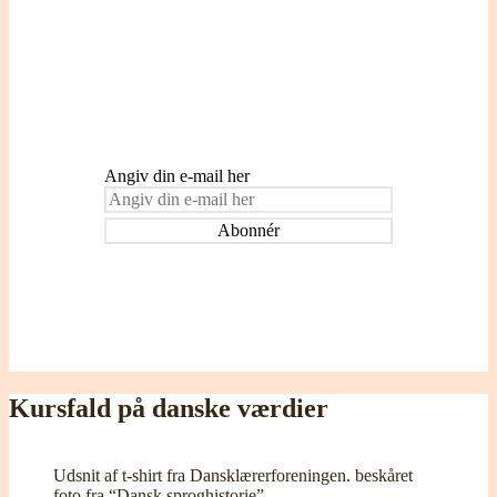
Indtast din e-mail adresse for at blive
tilmeldt og modtage påmindelser om nye
indlæg.
Angiv din e-mail her
Kursfald på danske værdier
Udsnit af t-shirt fra Dansklærerforeningen. beskåret
foto fra “Dansk sproghistorie”