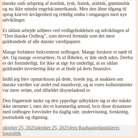
danske ords udspring af nordisk, tysk, fransk, arabisk, grønlandsk
og nu ikke mindst engelsk/amerikansk. Men den åbne tilgang til
sprog kræver årvågenhed og rettidig omhu i omgangen med nye
udviklinger.
Et sådant arbejde udføres ved vedligeholdelsen og udviklingen af
“Den danske Ordbog”, som derved fremstår som det mest
guldrandede af alle danske værdipapirer.
Mange forfattere frekventerer ordbogen. Mange forskere er nødt til
det. Og mange oversættere, fx af Bibelen, er ilde stedt uden. Derfor
er det forunderligt, for ikke at sige for underligt, at en sådan
guldrandet investering ikke er at finde på årets finanslov.
Indtil jeg blev opmærksom på dette, troede jeg, at snakken om
danske værdier var andet end mundsvejr, og at vores kulturminister
var mere seriøs, end tilfældet tilsyneladend er.
Den frigørende tanke og den ypperlige udtrykken sig er der måske
ikke stemmer i, men der er kummerlig armod, hvis disse dynamoer
med ordbogen forsvinder fra daglig tale, undervisning, forskning,
journalistik og digtning.
Udgivet
Forfatter
Kategorier
oktober 25, 2025
oktober 25, 2025
Jens Raahauge
dansklærer
,
i
fagpolitik