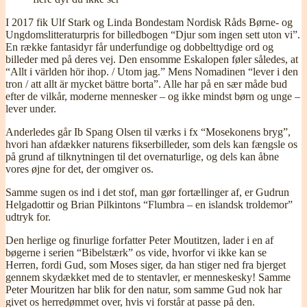
I 2017 fik Ulf Stark og Linda Bondestam Nordisk Råds Børne- og
Ungdomslitteraturpris for billedbogen “Djur som ingen sett uton vi”.
En række fantasidyr får underfundige og dobbelttydige ord og
billeder med på deres vej. Den ensomme Eskalopen føler således, at
“Allt i världen hör ihop. / Utom jag.” Mens Nomadinen “lever i den
tron / att allt är mycket bättre borta”. Alle har på en sær måde bud
efter de vilkår, moderne mennesker – og ikke mindst børn og unge –
lever under.
Anderledes går Ib Spang Olsen til værks i fx “Mosekonens bryg”,
hvori han afdækker naturens fikserbilleder, som dels kan fængsle os
på grund af tilknytningen til det overnaturlige, og dels kan åbne
vores øjne for det, der omgiver os.
Samme sugen os ind i det stof, man gør fortællinger af, er Gudrun
Helgadottir og Brian Pilkintons “Flumbra – en islandsk troldemor”
udtryk for.
Den herlige og finurlige forfatter Peter Moutitzen, lader i en af
bøgerne i serien “Bibelstærk” os vide, hvorfor vi ikke kan se
Herren, fordi Gud, som Moses siger, da han stiger ned fra bjerget
gennem skydækket med de to stentavler, er menneskesky! Samme
Peter Mouritzen har blik for den natur, som samme Gud nok har
givet os herredømmet over, hvis vi forstår at passe på den.