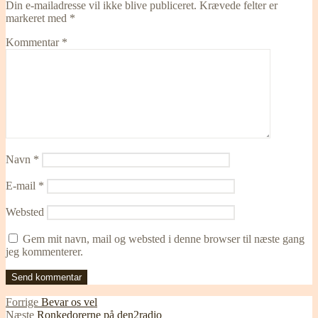
Din e-mailadresse vil ikke blive publiceret.
Krævede felter er
markeret med
*
Kommentar
*
Navn
*
E-mail
*
Websted
Gem mit navn, mail og websted i denne browser til næste gang
jeg kommenterer.
Indlægsnavigation
Forrige
Forrige
Bevar os vel
Næste
indlæg:
Næste
Ronkedorerne på den2radio