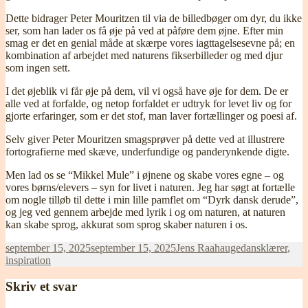
Dette bidrager Peter Mouritzen til via de billedbøger om dyr, du ikke
ser, som han lader os få øje på ved at påføre dem øjne. Efter min
smag er det en genial måde at skærpe vores iagttagelsesevne på; en
kombination af arbejdet med naturens fikserbilleder og med djur
som ingen sett.
I det øjeblik vi får øje på dem, vil vi også have øje for dem. De er
alle ved at forfalde, og netop forfaldet er udtryk for levet liv og for
gjorte erfaringer, som er det stof, man laver fortællinger og poesi af.
Selv giver Peter Mouritzen smagsprøver på dette ved at illustrere
fortografierne med skæve, underfundige og panderynkende digte.
Men lad os se “Mikkel Mule” i øjnene og skabe vores egne – og
vores børns/elevers – syn for livet i naturen. Jeg har søgt at fortælle
om nogle tilløb til dette i min lille pamflet om “Dyrk dansk derude”,
og jeg ved gennem arbejde med lyrik i og om naturen, at naturen
kan skabe sprog, akkurat som sprog skaber naturen i os.
Udgivet
Forfatter
Kategorier
september 15, 2025
september 15, 2025
Jens Raahauge
dansklærer
,
i
inspiration
Skriv et svar