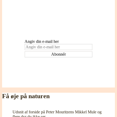
Indtast din e-mail adresse for at blive
tilmeldt og modtage påmindelser om nye
indlæg.
Angiv din e-mail her
Få øje på naturen
Udsnit af forside på Peter Mouritzens Mikkel Mule og
flere dyr du ikke ser