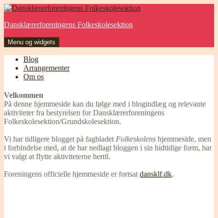
Hop
til
Dansklærerforeningens Folkeskolesektion
indhold
Menu og widgets
Blog
Arrangementer
Om os
Velkommen
På denne hjemmeside kan du følge med i blogindlæg og relevante
aktiviteter fra bestyrelsen for Dansklærerforeningens
Folkeskolesektion/Grundskolesektion.
Vi har tidligere blogget på fagbladet
Folkeskolens
hjemmeside, men
i forbindelse med, at de har nedlagt bloggen i sin hidtidige form, har
vi valgt at flytte aktiviteterne hertil.
Foreningens officielle hjemmeside er fortsat
dansklf.dk
.