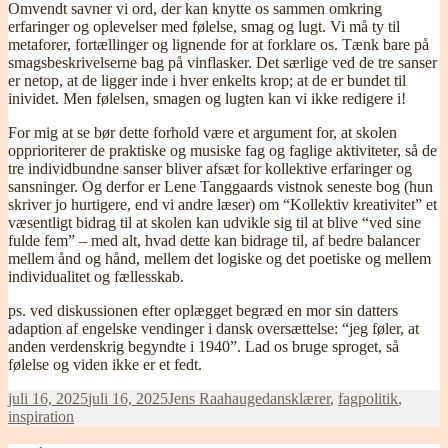
Omvendt savner vi ord, der kan knytte os sammen omkring
erfaringer og oplevelser med følelse, smag og lugt. Vi må ty til
metaforer, fortællinger og lignende for at forklare os. Tænk bare på
smagsbeskrivelserne bag på vinflasker. Det særlige ved de tre sanser
er netop, at de ligger inde i hver enkelts krop; at de er bundet til
inividet. Men følelsen, smagen og lugten kan vi ikke redigere i!
For mig at se bør dette forhold være et argument for, at skolen
opprioriterer de praktiske og musiske fag og faglige aktiviteter, så de
tre individbundne sanser bliver afsæt for kollektive erfaringer og
sansninger. Og derfor er Lene Tanggaards vistnok seneste bog (hun
skriver jo hurtigere, end vi andre læser) om “Kollektiv kreativitet” et
væsentligt bidrag til at skolen kan udvikle sig til at blive “ved sine
fulde fem” – med alt, hvad dette kan bidrage til, af bedre balancer
mellem ånd og hånd, mellem det logiske og det poetiske og mellem
individualitet og fællesskab.
ps. ved diskussionen efter oplægget begræd en mor sin datters
adaption af engelske vendinger i dansk oversættelse: “jeg føler, at
anden verdenskrig begyndte i 1940”. Lad os bruge sproget, så
følelse og viden ikke er et fedt.
Udgivet
Forfatter
Kategorier
juli 16, 2025
juli 16, 2025
Jens Raahauge
dansklærer
,
fagpolitik
,
i
inspiration