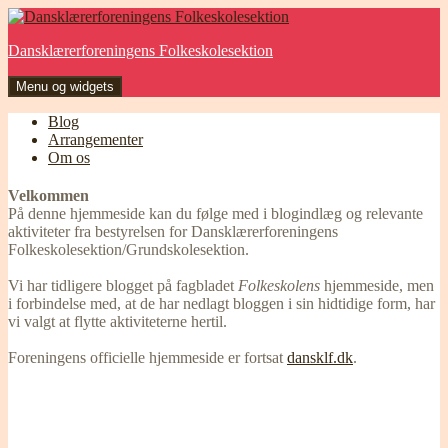
Hop
til
Dansklærerforeningens Folkeskolesektion
indhold
Menu og widgets
Blog
Arrangementer
Om os
Velkommen
På denne hjemmeside kan du følge med i blogindlæg og relevante
aktiviteter fra bestyrelsen for Dansklærerforeningens
Folkeskolesektion/Grundskolesektion.
Vi har tidligere blogget på fagbladet
Folkeskolens
hjemmeside, men
i forbindelse med, at de har nedlagt bloggen i sin hidtidige form, har
vi valgt at flytte aktiviteterne hertil.
Foreningens officielle hjemmeside er fortsat
dansklf.dk
.