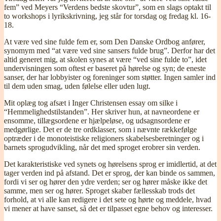
fem” ved Meyers “Verdens bedste skovtur”, som en slags optakt til
to workshops i lyrikskrivning, jeg står for torsdag og fredag kl. 16-
18.
At være ved sine fulde fem er, som Den Danske Ordbog anfører,
synomym med “at være ved sine sansers fulde brug”. Derfor har det
altid generet mig, at skolen synes at være “ved sine fulde to”, idet
undervisningen som oftest er baseret på hørelse og syn; de eneste
sanser, der har lobbyister og foreninger som støtter. Ingen samler ind
til dem uden smag, uden følelse eller uden lugt.
Mit oplæg tog afsæt i Inger Christensen essay om silke i
“Hemmelighedstilstanden”. Her skriver hun, at navneordene er
ensomme, tillægsordene er hjælpeløse, og udsagnsordene er
medgørlige. Det er de tre ordklasser, som i nævnte rækkefølge
optræder i de monoteistiske religioners skabelsesberetninger og i
barnets sprogudvikling, når det med sproget erobrer sin verden.
Det karakteristiske ved synets og hørelsens sprog er imidlertid, at det
tager verden ind på afstand. Det er sprog, der kan binde os sammen,
fordi vi ser og hører den ydre verden; ser og hører måske ikke det
samme, men ser og hører. Sproget skaber fællesskab trods det
forhold, at vi alle kan redigere i det sete og hørte og meddele, hvad
vi mener at have sanset, så det er tilpasset egne behov og interesser.