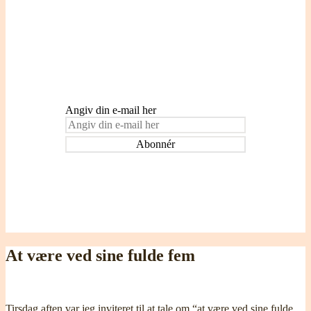
Indtast din e-mail adresse for at blive
tilmeldt og modtage påmindelser om nye
indlæg.
Angiv din e-mail her
At være ved sine fulde fem
Tirsdag aften var jeg inviteret til at tale om “at være ved sine fulde