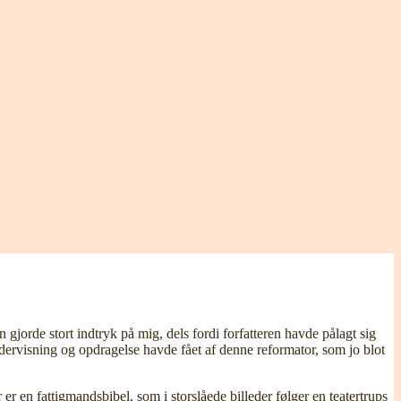
rde stort indtryk på mig, dels fordi forfatteren havde pålagt sig
undervisning og opdragelse havde fået af denne reformator, som jo blot
en fattigmandsbibel, som i storslåede billeder følger en teatertrups