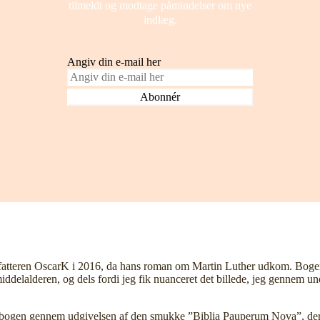
tilmeldt og modtage påmindelser om nye
indlæg.
Angiv din e-mail her
atteren OscarK i 2016, da hans roman om Martin Luther udkom. Bogen gjo
 middelalderen, og dels fordi jeg fik nuanceret det billede, jeg gennem 
 bogen gennem udgivelsen af den smukke ”Biblia Pauperum Nova”, der er 