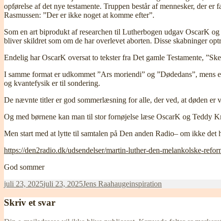
opførelse af det nye testamente. Truppen består af mennesker, der er f
Rasmussen: ”Der er ikke noget at komme efter”.
Som en art biprodukt af researchen til Lutherbogen udgav OscarK og Do
bliver skildret som om de har overlevet aborten. Disse skabninger o
Endelig har OscarK oversat to tekster fra Det gamle Testamente, ”Skept
I samme format er udkommet ”Ars moriendi” og ”Dødedans”, mens et tre
og kvantefysik er til sondering.
De nævnte titler er god sommerlæsning for alle, der ved, at døden er 
Og med børnene kan man til stor fornøjelse læse OscarK og Teddy Kr
Men start med at lytte til samtalen på Den anden Radio– om ikke det 
https://den2radio.dk/udsendelser/martin-luther-den-melankolske-refor
God sommer
Udgivet
Forfatter
Kategorier
juli 23, 2025
juli 23, 2025
Jens Raahauge
inspiration
i
Skriv et svar