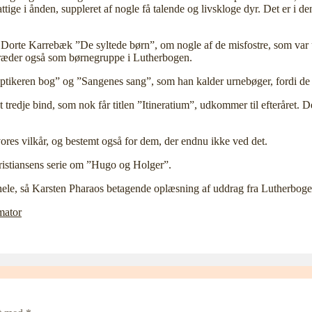
attige i ånden, suppleret af nogle få talende og livskloge dyr. Det er 
rte Karrebæk ”De syltede børn”, om nogle af de misfostre, som var udst
ptræder også som børnegruppe i Lutherbogen.
ikeren bog” og ”Sangenes sang”, som han kalder urnebøger, fordi de i fo
dje bind, som nok får titlen ”Itineratium”, udkommer til efteråret. De
vores vilkår, og bestemt også for dem, der endnu ikke ved det.
istiansens serie om ”Hugo og Holger”.
hele, så Karsten Pharaos betagende oplæsning af uddrag fra Lutherbogen
mator