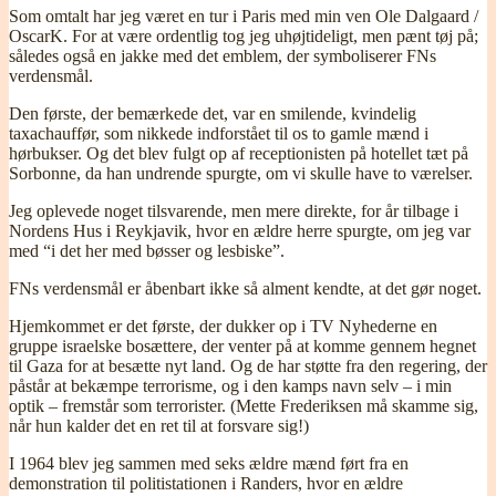
Som omtalt har jeg været en tur i Paris med min ven Ole Dalgaard /
OscarK. For at være ordentlig tog jeg uhøjtideligt, men pænt tøj på;
således også en jakke med det emblem, der symboliserer FNs
verdensmål.
Den første, der bemærkede det, var en smilende, kvindelig
taxachauffør, som nikkede indforstået til os to gamle mænd i
hørbukser. Og det blev fulgt op af receptionisten på hotellet tæt på
Sorbonne, da han undrende spurgte, om vi skulle have to værelser.
Jeg oplevede noget tilsvarende, men mere direkte, for år tilbage i
Nordens Hus i Reykjavik, hvor en ældre herre spurgte, om jeg var
med “i det her med bøsser og lesbiske”.
FNs verdensmål er åbenbart ikke så alment kendte, at det gør noget.
Hjemkommet er det første, der dukker op i TV Nyhederne en
gruppe israelske bosættere, der venter på at komme gennem hegnet
til Gaza for at besætte nyt land. Og de har støtte fra den regering, der
påstår at bekæmpe terrorisme, og i den kamps navn selv – i min
optik – fremstår som terrorister. (Mette Frederiksen må skamme sig,
når hun kalder det en ret til at forsvare sig!)
I 1964 blev jeg sammen med seks ældre mænd ført fra en
demonstration til politistationen i Randers, hvor en ældre