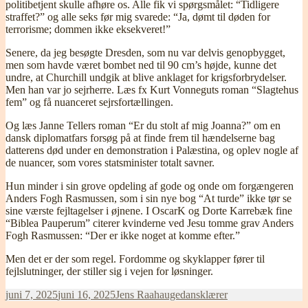
politibetjent skulle afhøre os. Alle fik vi spørgsmålet: “Tidligere
straffet?” og alle seks før mig svarede: “Ja, dømt til døden for
terrorisme; dommen ikke eksekveret!”
Senere, da jeg besøgte Dresden, som nu var delvis genopbygget,
men som havde været bombet ned til 90 cm’s højde, kunne det
undre, at Churchill undgik at blive anklaget for krigsforbrydelser.
Men han var jo sejrherre. Læs fx Kurt Vonneguts roman “Slagtehus
fem” og få nuanceret sejrsfortællingen.
Og læs Janne Tellers roman “Er du stolt af mig Joanna?” om en
dansk diplomatfars forsøg på at finde frem til hændelserne bag
datterens død under en demonstration i Palæstina, og oplev nogle af
de nuancer, som vores statsminister totalt savner.
Hun minder i sin grove opdeling af gode og onde om forgængeren
Anders Fogh Rasmussen, som i sin nye bog “At turde” ikke tør se
sine værste fejltagelser i øjnene. I OscarK og Dorte Karrebæk fine
“Biblea Pauperum” citerer kvinderne ved Jesu tomme grav Anders
Fogh Rasmussen: “Der er ikke noget at komme efter.”
Men det er der som regel. Fordomme og skyklapper fører til
fejlslutninger, der stiller sig i vejen for løsninger.
Udgivet
Forfatter
Kategorier
juni 7, 2025
juni 16, 2025
Jens Raahauge
dansklærer
i