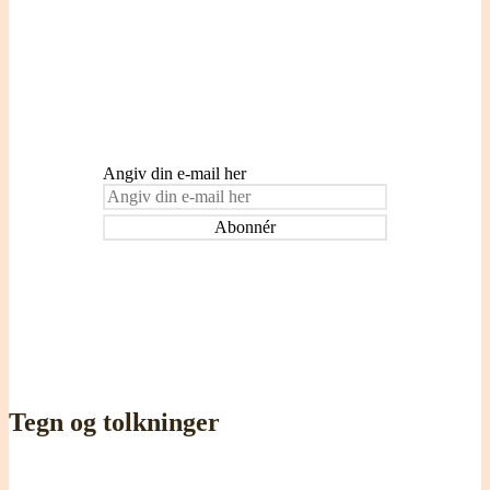
Indtast din e-mail adresse for at blive
tilmeldt og modtage påmindelser om nye
indlæg.
Angiv din e-mail her
Tegn og tolkninger