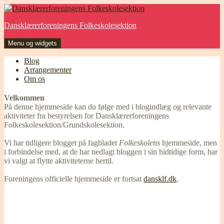
Hop
til
Dansklærerforeningens Folkeskolesektion
indhold
Menu og widgets
Blog
Arrangementer
Om os
Velkommen
På denne hjemmeside kan du følge med i blogindlæg og relevante
aktiviteter fra bestyrelsen for Dansklærerforeningens
Folkeskolesektion/Grundskolesektion.
Vi har tidligere blogget på fagbladet
Folkeskolens
hjemmeside, men
i forbindelse med, at de har nedlagt bloggen i sin hidtidige form, har
vi valgt at flytte aktiviteterne hertil.
Foreningens officielle hjemmeside er fortsat
dansklf.dk
.