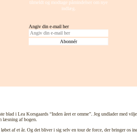
tilmeldt og modtage påmindelser om nye
indlæg.
Angiv din e-mail her
te blad i Lea Korsgaards “Inden året er omme”. Jeg undlader med vilje
m læsning af bogen.
løbet af et år. Og det bliver i sig selv en tour de force, der bringer os