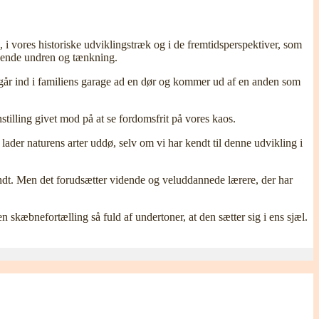
, i vores historiske udviklingstræk og i de fremtidsperspektiver, som
ivende undren og tænkning.
går ind i familiens garage ad en dør og kommer ud af en anden som
tilling givet mod på at se fordomsfrit på vores kaos.
der naturens arter uddø, selv om vi har kendt til denne udvikling i
undt. Men det forudsætter vidende og veluddannede lærere, der har
 skæbnefortælling så fuld af undertoner, at den sætter sig i ens sjæl.