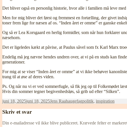
Det bliver også en personlig historie, hvor alle i familien må leve med
Men for mig bliver det først og fremmest en fortælling, der givet indsi
toner frem lige for næsen af os. “Inden året er omme” er ganske enke
Og så er Lea Korsgaard en herlig formidler, som når hun forklarer u
næsehorn.
Det er ligeledes kækt at påvise, at Paulus såvel som fx Karl Marx troe
Endelig må jeg nævne hendes undren over, at vi på en studs kan finde 
generationer.
For mig at se viser “Inden året er omme” at vi ikke behøver kanonlist
trang til at øse af deres viden.
Ps. Og når nu vi er ved sommerfugle, så fik jeg op til Folkemødet læst
Hvis din sommer tegner begivenhedsløs, så grib ud efter “Silken”.
Udgivet
Forfatter
Kategorier
juni 18, 2025
juni 18, 2025
Jens Raahauge
fagpolitik
,
inspiration
i
Skriv et svar
Din e-mailadresse vil ikke blive publiceret.
Krævede felter er marker