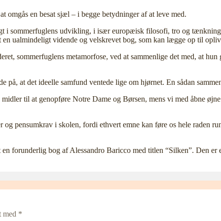
 at omgås en besat sjæl – i begge betydninger af at leve med.
gt i sommerfuglens udvikling, i især europæisk filosofi, tro og tænkning
lt en ualmindeligt vidende og velskrevet bog, som kan lægge op til opl
nderet, sommerfuglens metamorfose, ved at sammenlige det med, at hun 
de på, at det ideelle samfund ventede lige om hjørnet. En sådan sammens
midler til at genopføre Notre Dame og Børsen, mens vi med åbne øjne la
er og pensumkrav i skolen, fordi ethvert emne kan føre os hele raden r
 en forunderlig bog af Alessandro Baricco med titlen “Silken”. Den er en
et med
*