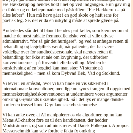
Fie Hækkerup og hendes hold linet op ved indgangen. Hun gav mig
en folder og en læbepomade med påskriften: “Fie Hækkerup – på
alles læber”. Hun må have gået i en god skole og haft sans for
poetisk leg. Se, det er da en uskyldig måde at sprede glæde på.
Anderledes står det til blandt hendes partifæller, som kæmper om at
matche de mest rabiate fremmedfjendske ved at ville udvise
administrativt, “for så går det hurtigere”, og ved at anfægte retten til
behandling og lægeløftets værdi, når patienter, der har været
voldelige over for sundhedspersonale, skal nægtes retten til
behandling; for ikke at tale om lovgivning, der udfordrer
konventionerne – på forventet efterbevilling. Med en let
omskrivning af en bogtitel kan man sige: Vi stemte på
menneskelighed – men så kom Dybvad Bek, Vad og Stoklund.
Vi lever i en småstat, hvor vi kan finde en vis sikkerhed i
internationale konventioner, men lige nu synes trangen til opgør med
menneskerettighedskonventionen at underminere vores argumenter
omkring Grønlands ukrænkelighed. Så i det lys er mange danske
partier en trussel imod Grønlands selvbestemmelse.
Vi kan anke over, at AI manipulerer os via algoritmer, og nu kan
Metas AI-charbot føre os til den kandidattest, der hedder
Modstrømmen, og som administreres af Dansk Folkeparti. Apropos:
Messerschmidt kan selv fordreje fakta fx omkring