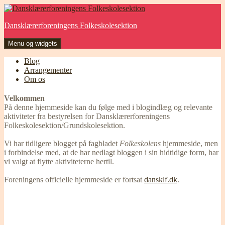
Hop
til
Dansklærerforeningens Folkeskolesektion
indhold
Menu og widgets
Blog
Arrangementer
Om os
Velkommen
På denne hjemmeside kan du følge med i blogindlæg og relevante
aktiviteter fra bestyrelsen for Dansklærerforeningens
Folkeskolesektion/Grundskolesektion.
Vi har tidligere blogget på fagbladet
Folkeskolens
hjemmeside, men
i forbindelse med, at de har nedlagt bloggen i sin hidtidige form, har
vi valgt at flytte aktiviteterne hertil.
Foreningens officielle hjemmeside er fortsat
dansklf.dk
.