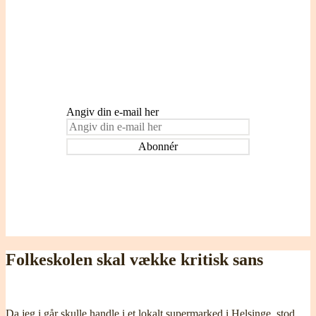
Indtast din e-mail adresse for at blive
tilmeldt og modtage påmindelser om nye
indlæg.
Angiv din e-mail her
Folkeskolen skal vække kritisk sans
Da jeg i går skulle handle i et lokalt supermarked i Helsinge, stod