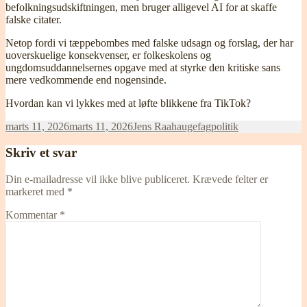
befolkningsudskiftningen, men bruger alligevel AI for at skaffe
falske citater.
Netop fordi vi tæppebombes med falske udsagn og forslag, der har
uoverskuelige konsekvenser, er folkeskolens og
ungdomsuddannelsernes opgave med at styrke den kritiske sans
mere vedkommende end nogensinde.
Hvordan kan vi lykkes med at løfte blikkene fra TikTok?
Udgivet
Forfatter
Kategorier
marts 11, 2026
marts 11, 2026
Jens Raahauge
fagpolitik
i
Skriv et svar
Din e-mailadresse vil ikke blive publiceret.
Krævede felter er
markeret med
*
Kommentar
*