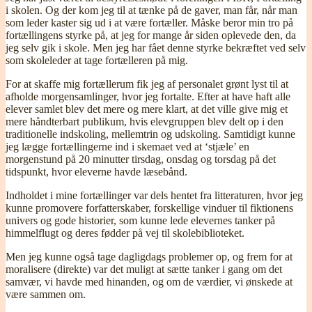
i skolen. Og der kom jeg til at tænke på de gaver, man får, når man
som leder kaster sig ud i at være fortæller. Måske beror min tro på
fortællingens styrke på, at jeg for mange år siden oplevede den, da
jeg selv gik i skole. Men jeg har fået denne styrke bekræftet ved selv
som skoleleder at tage fortælleren på mig.
For at skaffe mig fortællerum fik jeg af personalet grønt lyst til at
afholde morgensamlinger, hvor jeg fortalte. Efter at have haft alle
elever samlet blev det mere og mere klart, at det ville give mig et
mere håndterbart publikum, hvis elevgruppen blev delt op i den
traditionelle indskoling, mellemtrin og udskoling. Samtidigt kunne
jeg lægge fortællingerne ind i skemaet ved at ‘stjæle’ en
morgenstund på 20 minutter tirsdag, onsdag og torsdag på det
tidspunkt, hvor eleverne havde læsebånd.
Indholdet i mine fortællinger var dels hentet fra litteraturen, hvor jeg
kunne promovere forfatterskaber, forskellige vinduer til fiktionens
univers og gode historier, som kunne lede elevernes tanker på
himmelflugt og deres fødder på vej til skolebiblioteket.
Men jeg kunne også tage dagligdags problemer op, og frem for at
moralisere (direkte) var det muligt at sætte tanker i gang om det
samvær, vi havde med hinanden, og om de værdier, vi ønskede at
være sammen om.