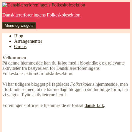
Hop
til
Dansklærerforeningens Folkeskolesektion
indhold
Menu og widgets
Blog
Arrangementer
Om os
Velkommen
På denne hjemmeside kan du følge med i blogindlæg og relevante
aktiviteter fra bestyrelsen for Dansklærerforeningens
Folkeskolesektion/Grundskolesektion.
Vi har tidligere blogget på fagbladet
Folkeskolens
hjemmeside, men
i forbindelse med, at de har nedlagt bloggen i sin hidtidige form, har
vi valgt at flytte aktiviteterne hertil.
Foreningens officielle hjemmeside er fortsat
dansklf.dk
.