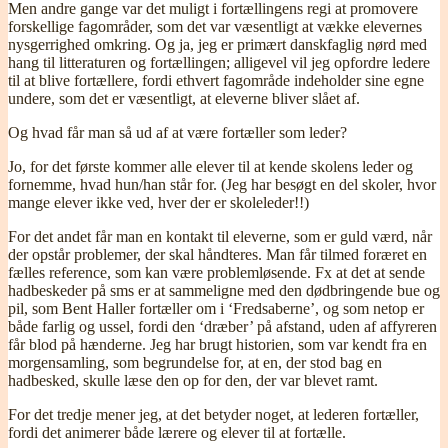
Men andre gange var det muligt i fortællingens regi at promovere
forskellige fagområder, som det var væsentligt at vække elevernes
nysgerrighed omkring. Og ja, jeg er primært danskfaglig nørd med
hang til litteraturen og fortællingen; alligevel vil jeg opfordre ledere
til at blive fortællere, fordi ethvert fagområde indeholder sine egne
undere, som det er væsentligt, at eleverne bliver slået af.
Og hvad får man så ud af at være fortæller som leder?
Jo, for det første kommer alle elever til at kende skolens leder og
fornemme, hvad hun/han står for. (Jeg har besøgt en del skoler, hvor
mange elever ikke ved, hver der er skoleleder!!)
For det andet får man en kontakt til eleverne, som er guld værd, når
der opstår problemer, der skal håndteres. Man får tilmed foræret en
fælles reference, som kan være problemløsende. Fx at det at sende
hadbeskeder på sms er at sammeligne med den dødbringende bue og
pil, som Bent Haller fortæller om i ‘Fredsaberne’, og som netop er
både farlig og ussel, fordi den ‘dræber’ på afstand, uden af affyreren
får blod på hænderne. Jeg har brugt historien, som var kendt fra en
morgensamling, som begrundelse for, at en, der stod bag en
hadbesked, skulle læse den op for den, der var blevet ramt.
For det tredje mener jeg, at det betyder noget, at lederen fortæller,
fordi det animerer både lærere og elever til at fortælle.