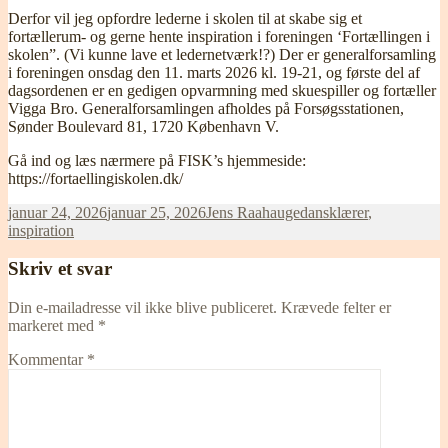
Derfor vil jeg opfordre lederne i skolen til at skabe sig et
fortællerum- og gerne hente inspiration i foreningen ‘Fortællingen i
skolen”. (Vi kunne lave et ledernetværk!?) Der er generalforsamling
i foreningen onsdag den 11. marts 2026 kl. 19-21, og første del af
dagsordenen er en gedigen opvarmning med skuespiller og fortæller
Vigga Bro. Generalforsamlingen afholdes på Forsøgsstationen,
Sønder Boulevard 81, 1720 København V.
Gå ind og læs nærmere på FISK’s hjemmeside:
https://fortaellingiskolen.dk/
Udgivet
Forfatter
Kategorier
januar 24, 2026
januar 25, 2026
Jens Raahauge
dansklærer
,
i
inspiration
Skriv et svar
Din e-mailadresse vil ikke blive publiceret.
Krævede felter er
markeret med
*
Kommentar
*