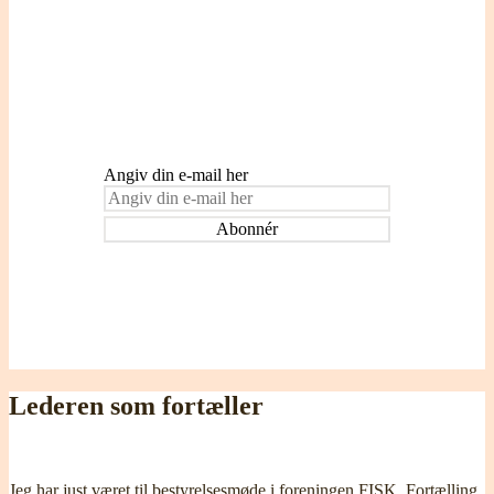
Indtast din e-mail adresse for at blive
tilmeldt og modtage påmindelser om nye
indlæg.
Angiv din e-mail her
Lederen som fortæller
Jeg har just været til bestyrelsesmøde i foreningen FISK, Fortælling