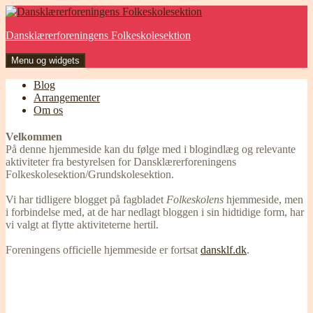
Hop
til
Dansklærerforeningens Folkeskolesektion
indhold
Menu og widgets
Blog
Arrangementer
Om os
Velkommen
På denne hjemmeside kan du følge med i blogindlæg og relevante
aktiviteter fra bestyrelsen for Dansklærerforeningens
Folkeskolesektion/Grundskolesektion.
Vi har tidligere blogget på fagbladet
Folkeskolens
hjemmeside, men
i forbindelse med, at de har nedlagt bloggen i sin hidtidige form, har
vi valgt at flytte aktiviteterne hertil.
Foreningens officielle hjemmeside er fortsat
dansklf.dk
.